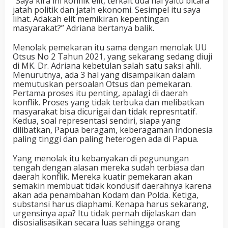
“Saya kira ini konflik elit, terkait dua hal yaitu bicara
jatah politik dan jatah ekonomi. Sesimpel itu saya
lihat. Adakah elit memikiran kepentingan
masyarakat?” Adriana bertanya balik.
Menolak pemekaran itu sama dengan menolak UU
Otsus No 2 Tahun 2021, yang sekarang sedang diuji
di MK. Dr. Adriana kebetulan salah satu saksi ahli.
Menurutnya, ada 3 hal yang disampaikan dalam
memutuskan persoalan Otsus dan pemekaran.
Pertama proses itu penting, apalagi di daerah
konflik. Proses yang tidak terbuka dan melibatkan
masyarakat bisa dicurigai dan tidak represntatif.
Kedua, soal representasi sendiri, siapa yang
dilibatkan, Papua beragam, keberagaman Indonesia
paling tinggi dan paling heterogen ada di Papua.
Yang menolak itu kebanyakan di pegunungan
tengah dengan alasan mereka sudah terbiasa dan
daerah konflik. Mereka kuatir pemekaran akan
semakin membuat tidak kondusif daerahnya karena
akan ada penambahan Kodam dan Polda. Ketiga,
substansi harus diaphami. Kenapa harus sekarang,
urgensinya apa? Itu tidak pernah dijelaskan dan
disosialisasikan secara luas sehingga orang