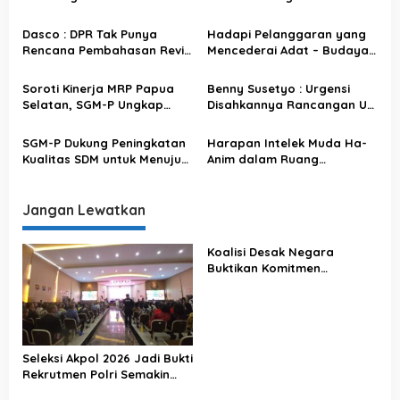
i
Buka Dialog Terbuka
Rakyat
p
Dasco : DPR Tak Punya
Hadapi Pelanggaran yang
o
Rencana Pembahasan Revisi
Mencederai Adat – Budaya,
UU Polri
SGM-P : MRP Harus
s
Profesional dan
Soroti Kinerja MRP Papua
Benny Susetyo : Urgensi
Berintegritas!
Selatan, SGM-P Ungkap
Disahkannya Rancangan UU
Usulan & Harapan Demi
Perampasan Aset
Menyejahterakan OAP
SGM-P Dukung Peningkatan
Harapan Intelek Muda Ha-
Kualitas SDM untuk Menuju
Anim dalam Ruang
Suksesi Otsus Jilid II di
Pembangunan Daerah
Wilayah DOB Papua
Otonomi Baru Papua
Selatan
Jangan Lewatkan
Koalisi Desak Negara
Buktikan Komitmen
Penegakan Hukum Lewat
Kasus Sutrimo
Seleksi Akpol 2026 Jadi Bukti
Rekrutmen Polri Semakin
Profesional