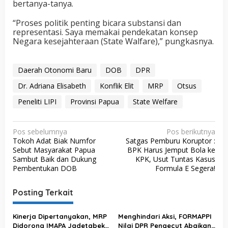
bertanya-tanya.
“Proses politik penting bicara substansi dan
representasi. Saya memakai pendekatan konsep
Negara kesejahteraan (State Walfare),” pungkasnya.
Daerah Otonomi Baru
DOB
DPR
Dr. Adriana Elisabeth
Konflik Elit
MRP
Otsus
Peneliti LIPI
Provinsi Papua
State Welfare
N
Pos sebelumnya
Pos berikutnya
Tokoh Adat Biak Numfor
Satgas Pemburu Koruptor :
a
Sebut Masyarakat Papua
BPK Harus Jemput Bola ke
v
Sambut Baik dan Dukung
KPK, Usut Tuntas Kasus
Pembentukan DOB
Formula E Segera!
i
g
Posting Terkait
a
s
Kinerja Dipertanyakan, MRP
Menghindari Aksi, FORMAPPI
Didorong IMAPA Jadetabek
Nilai DPR Pengecut Abaikan