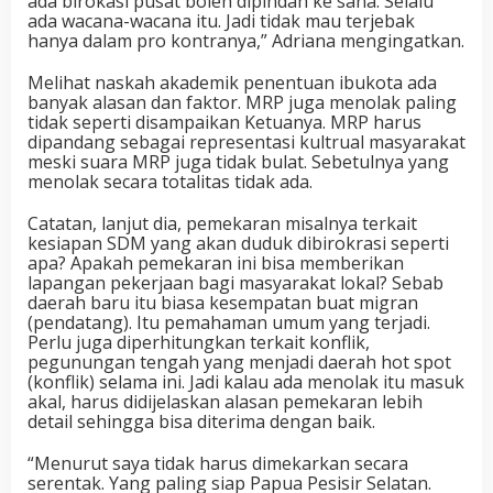
ada birokasi pusat boleh dipindah ke sana. Selalu
ada wacana-wacana itu. Jadi tidak mau terjebak
hanya dalam pro kontranya,” Adriana mengingatkan.
Melihat naskah akademik penentuan ibukota ada
banyak alasan dan faktor. MRP juga menolak paling
tidak seperti disampaikan Ketuanya. MRP harus
dipandang sebagai representasi kultrual masyarakat
meski suara MRP juga tidak bulat. Sebetulnya yang
menolak secara totalitas tidak ada.
Catatan, lanjut dia, pemekaran misalnya terkait
kesiapan SDM yang akan duduk dibirokrasi seperti
apa? Apakah pemekaran ini bisa memberikan
lapangan pekerjaan bagi masyarakat lokal? Sebab
daerah baru itu biasa kesempatan buat migran
(pendatang). Itu pemahaman umum yang terjadi.
Perlu juga diperhitungkan terkait konflik,
pegunungan tengah yang menjadi daerah hot spot
(konflik) selama ini. Jadi kalau ada menolak itu masuk
akal, harus didijelaskan alasan pemekaran lebih
detail sehingga bisa diterima dengan baik.
“Menurut saya tidak harus dimekarkan secara
serentak. Yang paling siap Papua Pesisir Selatan.