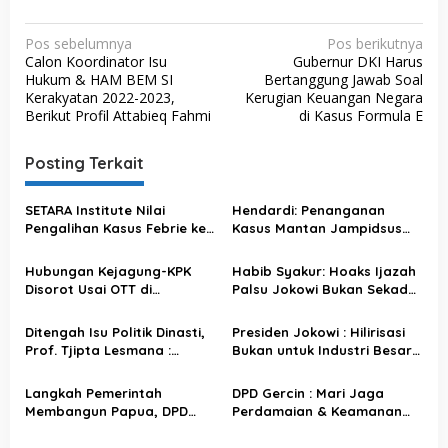
N
Pos sebelumnya
Pos berikutnya
Calon Koordinator Isu
Gubernur DKI Harus
a
Hukum & HAM BEM SI
Bertanggung Jawab Soal
v
Kerakyatan 2022-2023,
Kerugian Keuangan Negara
Berikut Profil Attabieq Fahmi
di Kasus Formula E
i
g
Posting Terkait
a
s
SETARA Institute Nilai
Hendardi: Penanganan
Pengalihan Kasus Febrie ke
Kasus Mantan Jampidsus
i
KPK Jadi Solusi
oleh Kejagung Picu
p
Pertanyaan Publik
Hubungan Kejagung-KPK
Habib Syakur: Hoaks Ijazah
o
Disorot Usai OTT di
Palsu Jokowi Bukan Sekadar
Sejumlah Daerah
Isu, Ini Upaya Pecah Belah
s
Bangsa
Ditengah Isu Politik Dinasti,
Presiden Jokowi : Hilirisasi
Prof. Tjipta Lesmana :
Bukan untuk Industri Besar
Tetaplah Utamakan Pemilu
Saja, Tetapi Juga untuk UKM
Aman Damai
Langkah Pemerintah
DPD Gercin : Mari Jaga
Membangun Papua, DPD
Perdamaian & Keamanan
Gercin : Masyarakat Dukung
Tanah Papua
Penuh