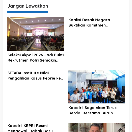
Jangan Lewatkan
Koalisi Desak Negara
Buktikan Komitmen
Penegakan Hukum Lewat
Kasus Sutrimo
Seleksi Akpol 2026 Jadi Bukti
Rekrutmen Polri Semakin
Profesional
SETARA Institute Nilai
Pengalihan Kasus Febrie ke
KPK Jadi Solusi
Kapolri: Saya Akan Terus
Berdiri Bersama Buruh
Indonesia
Kapolri: KBPBI Resmi
Mengawali Babak Baru