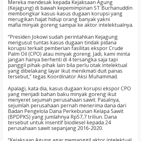
Mereka mendesak kepada Kejaksaan Agung
(Kejagung) di bawah kepemimpinan ST Burhanuddin
membongkar kasus-kasus dugaan korupsi yang
merugikan hajat hidup orang banyak yakni
mafia minyak goreng sampai ke aktor intelektualnya.
“Presiden Jokowi sudah perintahkan Kejagung
mengusut tuntas kasus dugaan tindak pidana
korupsi terkait pemberian fasilitas ekspor Crude
Palm Oil (CPO) atau minyak goreng. Jadi, kami minta
jangan hanya berhenti di 4 tersangka saja tapi
panggil pihak-pihak lain bila perlu otak intelektual
yang dibelakang layar ikut menikmati duit panas
tersebut,” tegas Koordinator Aksi Muhammad.
Apalagi, kata dia, kasus dugaan korupsi ekspor CPO
yang menjadi bahan baku minyak goreng ikut
menyeret sejumah perusahaan sawit. Pasalnya,
sejumlah perusahaan pernah menerima dana dari
Badan Pengelola Dana Perkebunan Kelapa Sawit
(BPDPKS) yang jumlahnya Rp57,7 triliun. Dana
tersebut untuk insentif biodiesel kepada 24
perusahaan sawit sepanjang 2016-2020.
“Kejaksaan Agung agar memanggil aktor intelektual