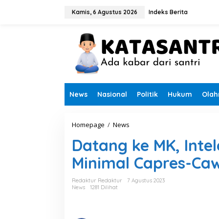
L
e
Kamis, 6 Agustus 2026
Indeks Berita
w
a
t
i
k
e
k
o
n
News
Nasional
Politik
Hukum
Olah
t
e
n
Homepage
/
News
D
a
Datang ke MK, Inte
t
a
Minimal Capres-Ca
n
g
k
Redaktur Redaktur
7 Agustus 2023
e
News
1281 Dilihat
M
K
,