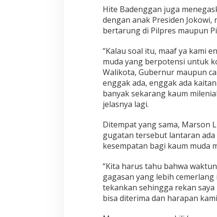
h
Hite Badenggan juga menegask
u
dengan anak Presiden Jokowi
n
bertarung di Pilpres maupun Pi
“Kalau soal itu, maaf ya kami 
muda yang berpotensi untuk kon
Walikota, Gubernur maupun cal
enggak ada, enggak ada kaitann
banyak sekarang kaum milenial
jelasnya lagi.
Ditempat yang sama, Marson 
gugatan tersebut lantaran ada 
kesempatan bagi kaum muda mil
“Kita harus tahu bahwa waktun
gagasan yang lebih cemerlang i
tekankan sehingga rekan saya i
bisa diterima dan harapan kami