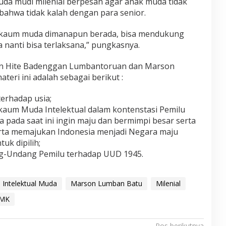
da mudi milenial berpesan agar anak muda tidak
bahwa tidak kalah dengan para senior.
t kaum muda dimanapun berada, bisa mendukung
 nanti bisa terlaksana,” pungkasnya.
n Hite Badenggan Lumbantoruan dan Marson
eri ini adalah sebagai berikut :
terhadap usia;
kaum Muda Intelektual dalam kontenstasi Pemilu
 pada saat ini ingin maju dan bermimpi besar serta
erta memajukan Indonesia menjadi Negara maju
uk dipilih;
ng-Undang Pemilu terhadap UUD 1945.
Intelektual Muda
Marson Lumban Batu
Milenial
 MK
Pos berikutnya