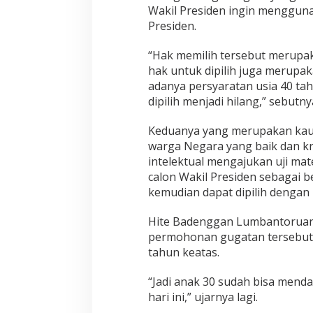
i
Wakil Presiden ingin mengguna
n
Presiden.
i
m
“Hak memilih tersebut merupak
a
l
hak untuk dipilih juga merupak
C
adanya persyaratan usia 40 tah
a
dipilih menjadi hilang,” sebutnya
p
r
Keduanya yang merupakan kaum 
e
s
warga Negara yang baik dan kr
-
intelektual mengajukan uji mat
C
calon Wakil Presiden sebagai 
a
kemudian dapat dipilih dengan 
w
a
p
Hite Badenggan Lumbantoruan
r
permohonan gugatan tersebut k
e
tahun keatas.
s
3
“Jadi anak 30 sudah bisa mend
0
T
hari ini,” ujarnya lagi.
a