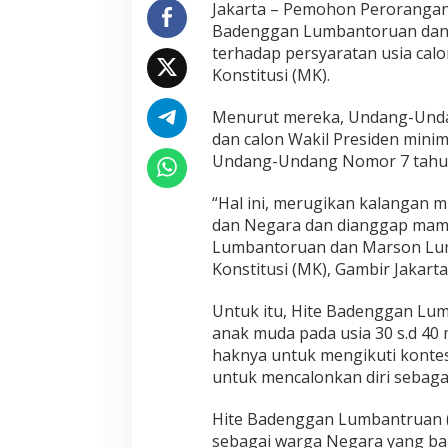
I
Jakarta – Pemohon Perorangan d
n
Badenggan Lumbantoruan dan 
t
terhadap persyaratan usia cal
e
Konstitusi (MK).
l
e
k
Menurut mereka, Undang-Unda
t
dan calon Wakil Presiden minim
u
Undang-Undang Nomor 7 tahun
a
l
“Hal ini, merugikan kalangan 
M
u
dan Negara dan dianggap mamp
d
Lumbantoruan dan Marson Lum
a
Konstitusi (MK), Gambir Jakarta
M
i
Untuk itu, Hite Badenggan L
n
t
anak muda pada usia 30 s.d 40
a
haknya untuk mengikuti kontes
U
untuk mencalonkan diri sebagai
s
i
Hite Badenggan Lumbantruan (
a
M
sebagai warga Negara yang bai