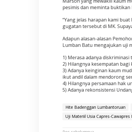
Marson yang mewakili kaum mu
pesimis dan meminta buktikan 
“Yang jelas harapan kami bua
gugatan tersebut di MK. Supaya
Adapun alasan-alasan Pemoho
Lumban Batu mengajukan uji mat
1) Merasa adanya diskriminasi 
2) Hilangnya kesempatan bagi 
3) Adanya keinginan kaum muda
ikut andil dalam mendorong s
4) Hilangnya persamaan hak unt
5) Adanya rekonsistensi Unda
Hite Badenggan Lumbantoruan
Uji Materiil Usia Capres-Cawapres
Pos sebelumnya