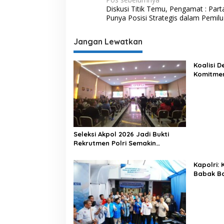
N
Diskusi Titik Temu, Pengamat : Part
a
Punya Posisi Strategis dalam Pemil
v
i
Jangan Lewatkan
g
Koalisi 
a
Komitme
s
Lewat Ka
i
p
o
Seleksi Akpol 2026 Jadi Bukti
s
Rekrutmen Polri Semakin
Profesional
Kapolri:
Babak Ba
Indonesi