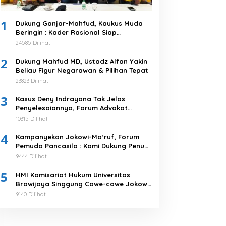
1
Dukung Ganjar-Mahfud, Kaukus Muda
Beringin : Kader Rasional Siap
Menangkan 03
24585 Dilihat
2
Dukung Mahfud MD, Ustadz Alfan Yakin
Beliau Figur Negarawan & Pilihan Tepat
23823 Dilihat
3
Kasus Deny Indrayana Tak Jelas
Penyelesaiannya, Forum Advokat
Pengawal Demokrasi : Ayo Segera
10315 Dilihat
Tuntaskan!
4
Kampanyekan Jokowi-Ma’ruf, Forum
Pemuda Pancasila : Kami Dukung Penuh
Untuk Memimpin di 2019-2024
9444 Dilihat
5
HMI Komisariat Hukum Universitas
Brawijaya Singgung Cawe-cawe Jokowi,
Tegaskan 5 Poin Pernyataan Sikap
9140 Dilihat