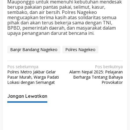
Mauponggo untuk memenuhi kebutuhan mendesak
berupa pakaian pantas pakai, selimut, kasur,
sembako, dan air bersih. Polres Nagekeo
mengucapkan terima kasih atas solidaritas semua
pihak dan akan terus bekerja sama dengan TNI,
BPBD, pemerintah daerah, dan masyarakat dalam
upaya penanganan darurat bencana ini.
Banjir Bandang Nagekeo
Polres Nagekeo
N
Pos sebelumnya
Pos berikutnya
Polres Metro Jakbar Gelar
Alarm Nepal 2025: Pelajaran
a
Pasar Murah, Warga Padati
Berharga Tentang Bahaya
v
Lokasi dengan Semangat
Provokator
i
Jangan Lewatkan
g
a
s
i