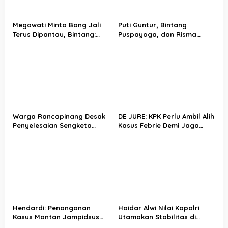
p
o
Megawati Minta Bang Jali
Puti Guntur, Bintang
s
Terus Dipantau, Bintang:
Puspayoga, dan Risma
Kami Akan Kembali Lagi ke
Kompak Tinjau Inovasi Bang
Sini
Jali di Gandaria Utara
Warga Rancapinang Desak
DE JURE: KPK Perlu Ambil Alih
Penyelesaian Sengketa
Kasus Febrie Demi Jaga
Lahan Program BTP
Independensi
Hendardi: Penanganan
Haidar Alwi Nilai Kapolri
Kasus Mantan Jampidsus
Utamakan Stabilitas di
oleh Kejagung Picu
Tengah Penanganan Kasus