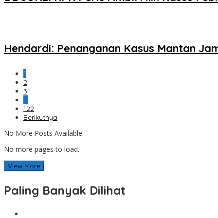
Hendardi: Penanganan Kasus Mantan Jamp
1
2
3
…
122
Berikutnya
No More Posts Available.
No more pages to load.
View More
Paling Banyak Dilihat