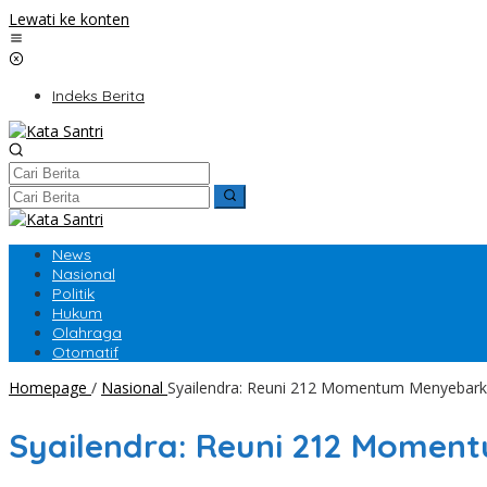
Lewati ke konten
Indeks Berita
News
Nasional
Politik
Hukum
Olahraga
Otomatif
Homepage
/
Nasional
Syailendra: Reuni 212 Momentum Menyebar
Syailendra: Reuni 212 Mome