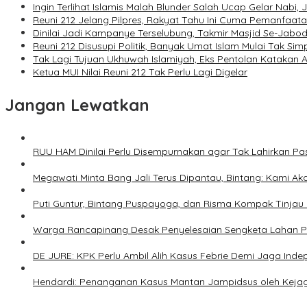
Ingin Terlihat Islamis Malah Blunder Salah Ucap Gelar Nabi,
Reuni 212 Jelang Pilpres, Rakyat Tahu Ini Cuma Pemanfaa
Dinilai Jadi Kampanye Terselubung, Takmir Masjid Se-Jabod
Reuni 212 Disusupi Politik, Banyak Umat Islam Mulai Tak Sim
Tak Lagi Tujuan Ukhuwah Islamiyah, Eks Pentolan Katakan A
Ketua MUI Nilai Reuni 212 Tak Perlu Lagi Digelar
Jangan Lewatkan
RUU HAM Dinilai Perlu Disempurnakan agar Tak Lahirkan Pas
Megawati Minta Bang Jali Terus Dipantau, Bintang: Kami Aka
Puti Guntur, Bintang Puspayoga, dan Risma Kompak Tinjau I
Warga Rancapinang Desak Penyelesaian Sengketa Lahan 
DE JURE: KPK Perlu Ambil Alih Kasus Febrie Demi Jaga Inde
Hendardi: Penanganan Kasus Mantan Jampidsus oleh Kejag