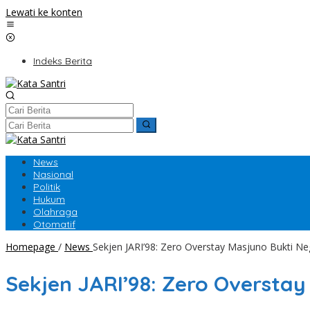
Lewati ke konten
Indeks Berita
News
Nasional
Politik
Hukum
Olahraga
Otomatif
Homepage
/
News
Sekjen JARI’98: Zero Overstay Masjuno Bukti N
Sekjen JARI’98: Zero Oversta