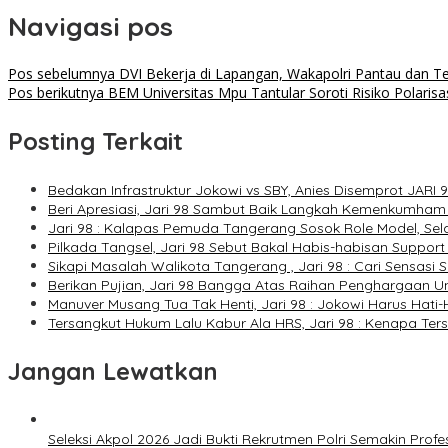
Navigasi pos
Pos sebelumnya
DVI Bekerja di Lapangan, Wakapolri Pantau dan T
Pos berikutnya
BEM Universitas Mpu Tantular Soroti Risiko Polarisa
Posting Terkait
Bedakan Infrastruktur Jokowi vs SBY, Anies Disemprot JARI
Beri Apresiasi, Jari 98 Sambut Baik Langkah Kemenkumham G
Jari 98 : Kalapas Pemuda Tangerang Sosok Role Model, Sel
Pilkada Tangsel, Jari 98 Sebut Bakal Habis-habisan Support I
Sikapi Masalah Walikota Tangerang , Jari 98 : Cari Sensasi S
Berikan Pujian, Jari 98 Bangga Atas Raihan Penghargaan 
Manuver Musang Tua Tak Henti, Jari 98 : Jokowi Harus Hati-
Tersangkut Hukum Lalu Kabur Ala HRS, Jari 98 : Kenapa Ter
Jangan Lewatkan
Seleksi Akpol 2026 Jadi Bukti Rekrutmen Polri Semakin Profe