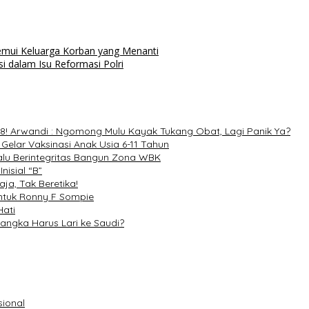
emui Keluarga Korban yang Menanti
si dalam Isu Reformasi Polri
 98! Arwandi : Ngomong Mulu Kayak Tukang Obat, Lagi Panik Ya?
elar Vaksinasi Anak Usia 6-11 Tahun
alu Berintegritas Bangun Zona WBK
nisial “B”
aja, Tak Beretika!
Untuk Ronny F Sompie
Hati
sangka Harus Lari ke Saudi?
sional