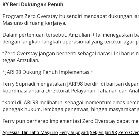
KY Beri Dukungan Penuh
Program Zero Overstay itu sendiri mendapat dukungan lan
Masjuno di ruang kerjanya.
Dalam pertemuan tersebut, Amzulian Rifai menegaskan ba
dengan langkah-langkah operasional yang terukur agar pr
“Zero Overstay jangan berhenti sebagai narasi. Ini haru
tegas Amzulian.
*JARI’98 Dukung Penuh Implementasi*
Ferry Supriadi mengatakan JARI’98 berdiri di barisan de
koordinasi antara Direktorat Pelayanan Tahanan dan Ana
“Kami di JARI’98 melihat ini sebagai momentum emas pem
penegak hukum, lembaga pengawas, hingga masyarakat sip
Ferry pun berharap implementasi Zero Overstay dapat men
Apresiasi Dir Tahti Masjuno
Ferry Supriyadi
Sekjen Jari 98
Zero Over