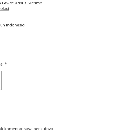
 Lewat Kasus Sutrimo
olusi
uh Indonesia
dai
*
uk komentar saya berikutnya.