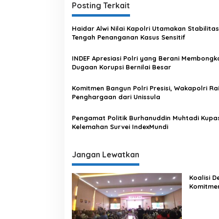
i
Posting Terkait
g
Haidar Alwi Nilai Kapolri Utamakan Stabilitas
a
Tengah Penanganan Kasus Sensitif
s
INDEF Apresiasi Polri yang Berani Membongk
i
Dugaan Korupsi Bernilai Besar
p
o
Komitmen Bangun Polri Presisi, Wakapolri Ra
Penghargaan dari Unissula
s
Pengamat Politik Burhanuddin Muhtadi Kupa
Kelemahan Survei IndexMundi
Jangan Lewatkan
Koalisi 
Komitme
Lewat Ka