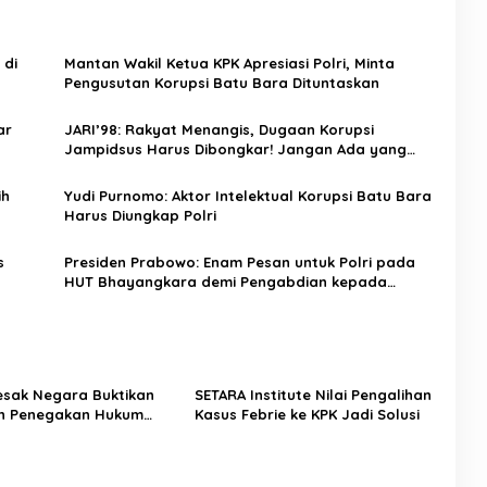
 di
Mantan Wakil Ketua KPK Apresiasi Polri, Minta
Pengusutan Korupsi Batu Bara Dituntaskan
ar
JARI’98: Rakyat Menangis, Dugaan Korupsi
Jampidsus Harus Dibongkar! Jangan Ada yang
Dilindungi
ih
Yudi Purnomo: Aktor Intelektual Korupsi Batu Bara
Harus Diungkap Polri
s
Presiden Prabowo: Enam Pesan untuk Polri pada
HUT Bhayangkara demi Pengabdian kepada
Rakyat
Desak Negara Buktikan
SETARA Institute Nilai Pengalihan
n Penegakan Hukum
Kasus Febrie ke KPK Jadi Solusi
sus Sutrimo