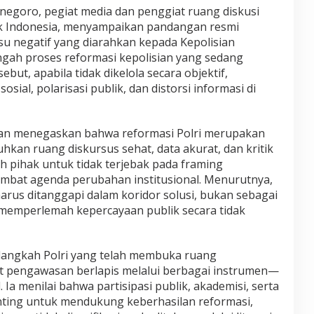
negoro, pegiat media dan penggiat ruang diskusi
lk Indonesia, menyampaikan pandangan resmi
u negatif yang diarahkan kepada Kepolisian
tengah proses reformasi kepolisian yang sedang
but, apabila tidak dikelola secara objektif,
ial, polarisasi publik, dan distorsi informasi di
an menegaskan bahwa reformasi Polri merupakan
kan ruang diskursus sehat, data akurat, dan kritik
uh pihak untuk tidak terjebak pada framing
mbat agenda perubahan institusional. Menurutnya,
harus ditanggapi dalam koridor solusi, bukan sebagai
 memperlemah kepercayaan publik secara tidak
langkah Polri yang telah membuka ruang
t pengawasan berlapis melalui berbagai instrumen—
 Ia menilai bahwa partisipasi publik, akademisi, serta
nting untuk mendukung keberhasilan reformasi,