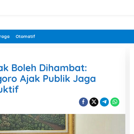
raga
Otomatif
dak Boleh Dihambat:
oro Ajak Publik Jaga
ktif