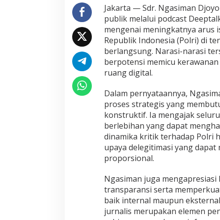
n
Jakarta — Sdr. Ngasiman Djoyo
D
publik melalui podcast Deepta
j
mengenai meningkatnya arus is
o
Republik Indonesia (Polri) di 
y
o
berlangsung. Narasi-narasi terse
n
berpotensi memicu kerawanan sos
e
ruang digital.
g
o
Dalam pernyataannya, Ngasim
r
o
proses strategis yang membutuh
A
konstruktif. Ia mengajak selur
j
berlebihan yang dapat mengha
a
dinamika kritik terhadap Polri 
k
P
upaya delegitimasi yang dapat
u
proporsional.
b
l
Ngasiman juga mengapresiasi 
i
transparansi serta memperkua
k
J
baik internal maupun eksternal.
a
jurnalis merupakan elemen pe
g