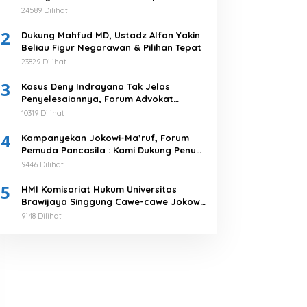
Menangkan 03
24589 Dilihat
2
Dukung Mahfud MD, Ustadz Alfan Yakin
Beliau Figur Negarawan & Pilihan Tepat
23829 Dilihat
3
Kasus Deny Indrayana Tak Jelas
Penyelesaiannya, Forum Advokat
Pengawal Demokrasi : Ayo Segera
10319 Dilihat
Tuntaskan!
4
Kampanyekan Jokowi-Ma’ruf, Forum
Pemuda Pancasila : Kami Dukung Penuh
Untuk Memimpin di 2019-2024
9446 Dilihat
5
HMI Komisariat Hukum Universitas
Brawijaya Singgung Cawe-cawe Jokowi,
Tegaskan 5 Poin Pernyataan Sikap
9148 Dilihat