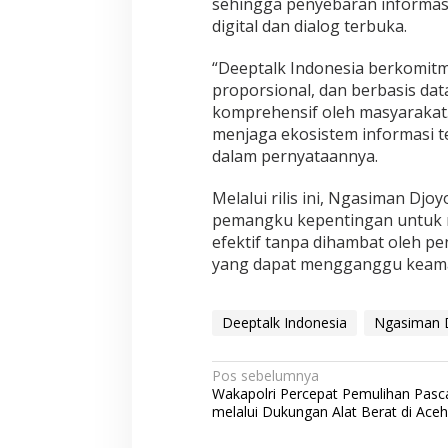
sehingga penyebaran informasi y
a
digital dan dialog terbuka.
D
i
a
“Deeptalk Indonesia berkomitm
l
proporsional, dan berbasis dat
o
komprehensif oleh masyarakat
g
menjaga ekosistem informasi te
y
dalam pernyataannya.
a
n
g
Melalui rilis ini, Ngasiman D
K
pemangku kepentingan untuk m
o
efektif tanpa dihambat oleh pen
n
yang dapat mengganggu keama
s
t
r
u
Deeptalk Indonesia
Ngasiman 
k
t
i
N
Pos sebelumnya
f
Wakapolri Percepat Pemulihan Pasca
a
melalui Dukungan Alat Berat di Aceh
v