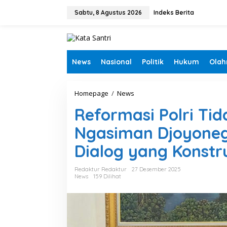
L
e
Sabtu, 8 Agustus 2026
Indeks Berita
w
a
t
i
k
News
Nasional
Politik
Hukum
Olah
e
k
o
Homepage
/
News
R
n
e
t
Reformasi Polri Ti
f
e
o
n
Ngasiman Djoyoneg
r
m
Dialog yang Konstru
a
s
i
Redaktur Redaktur
27 Desember 2025
P
News
159 Dilihat
o
l
r
i
T