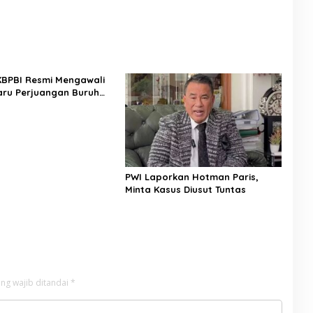
 KBPBI Resmi Mengawali
ru Perjuangan Buruh
a
PWI Laporkan Hotman Paris,
Minta Kasus Diusut Tuntas
ng wajib ditandai
*