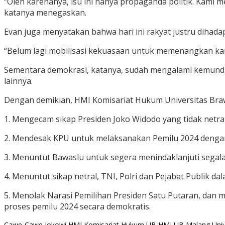
“Oleh karenanya, isu ini hanya propaganda politik. Kami 
katanya menegaskan.
Evan juga menyatakan bahwa hari ini rakyat justru dihadap
“Belum lagi mobilisasi kekuasaan untuk memenangkan ka
Sementara demokrasi, katanya, sudah mengalami kemundura
lainnya.
Dengan demikian, HMI Komisariat Hukum Universitas Braw
1. Mengecam sikap Presiden Joko Widodo yang tidak net
2. Mendesak KPU untuk melaksanakan Pemilu 2024 dengan
3. Menuntut Bawaslu untuk segera menindaklanjuti segal
4. Menuntut sikap netral, TNI, Polri dan Pejabat Publik 
5. Menolak Narasi Pemilihan Presiden Satu Putaran, da
proses pemilu 2024 secara demokratis.
Cawe-Cawe Jokowi
HMI Komisariat Hukum UB
HMI UB Malang
Uni