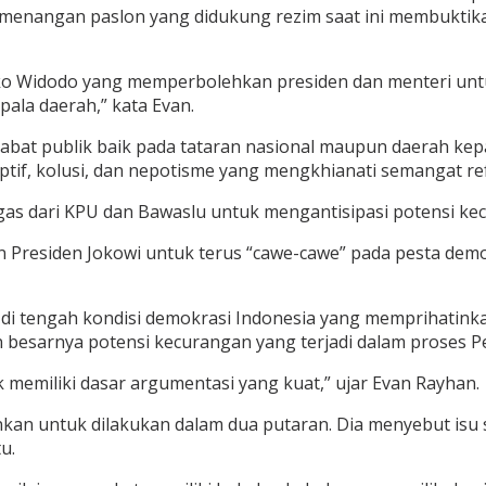
emenangan paslon yang didukung rezim saat ini membuktik
oko Widodo yang memperbolehkan presiden dan menteri untu
epala daerah,” kata Evan.
ejabat publik baik pada tataran nasional maupun daerah 
if, kolusi, dan nepotisme yang mengkhianati semangat re
egas dari KPU dan Bawaslu untuk mengantisipasi potensi kec
 Presiden Jokowi untuk terus “cawe-cawe” pada pesta demo
i di tengah kondisi demokrasi Indonesia yang memprihati
n besarnya potensi kecurangan yang terjadi dalam proses P
k memiliki dasar argumentasi yang kuat,” ujar Evan Rayhan.
an untuk dilakukan dalam dua putaran. Dia menyebut isu 
u.