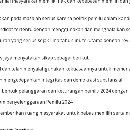
menilai masyarakat memiliki hak dan kebebasan memilih dan
kan pada masalah serius karena politik pemilu dalam kondis
ndidat tertentu dengan menggunakan dan menghalalkan se
n yang serius sejak lima tahun ini, terutama dengan revi
ijaya menyatakan sikap sebagai berikut;
ral dan telah menyalahgunakan kekuasaannya untuk memena
 mengedepankan integritas dan demokrasi substansial
a bentuk pelanggaran dan kecurangan pemilu 2024 dengan 
dalam penyelenggaraan Pemilu 2024
n memberikan ruang masyarakat untuk bebas memilih sert
versitas Brawijaya