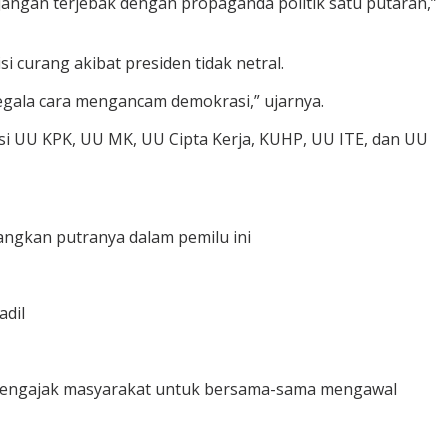
 jangan terjebak dengan propaganda politik satu putaran,”
i curang akibat presiden tidak netral.
gala cara mengancam demokrasi,” ujarnya.
si UU KPK, UU MK, UU Cipta Kerja, KUHP, UU ITE, dan UU
ngkan putranya dalam pemilu ini
adil
a mengajak masyarakat untuk bersama-sama mengawal