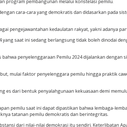
san program pembangunan melalui konstelasi pemilu.
dengan cara-cara yang demokratis dan didasarkan pada sis
agai pengejawantahan kedaulatan rakyat, yakni adanya part
 yang saat ini sedang berlangsung tidak boleh dinodai de
las bahwa penyelenggaraan Pemilu 2024 dijalankan dengan 
t, mulai faktor penyelenggara pemilu hingga praktik cawe
g es dari bentuk penyalahgunaan kekuasaan demi memulus
apan pemilu saat ini dapat dipastikan bahwa lembaga-lemb
nya tatanan pemilu demokratis dan berintegritas.
tansi dari nilai-nilai demokrasi itu sendiri. Keterlibatan 