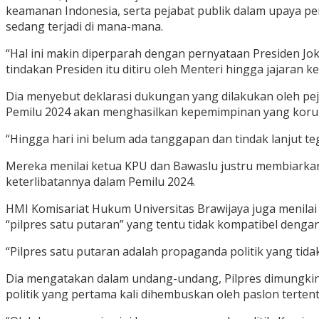
keamanan Indonesia, serta pejabat publik dalam upaya p
sedang terjadi di mana-mana.
“Hal ini makin diperparah dengan pernyataan Presiden J
tindakan Presiden itu ditiru oleh Menteri hingga jajaran k
Dia menyebut deklarasi dukungan yang dilakukan oleh p
Pemilu 2024 akan menghasilkan kepemimpinan yang korupt
“Hingga hari ini belum ada tanggapan dan tindak lanjut t
Mereka menilai ketua KPU dan Bawaslu justru membiarkan
keterlibatannya dalam Pemilu 2024.
HMI Komisariat Hukum Universitas Brawijaya juga menila
“pilpres satu putaran” yang tentu tidak kompatibel denga
“Pilpres satu putaran adalah propaganda politik yang tida
Dia mengatakan dalam undang-undang, Pilpres dimungkink
politik yang pertama kali dihembuskan oleh paslon tertent