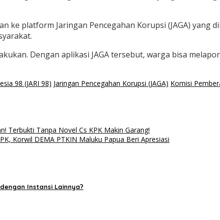
an ke platform Jaringan Pencegahan Korupsi (JAGA) yang d
syarakat.
kan. Dengan aplikasi JAGA tersebut, warga bisa melapor. M
esia 98 (JARI 98)
Jaringan Pencegahan Korupsi (JAGA)
Komisi Pembera
! Terbukti Tanpa Novel Cs KPK Makin Garang!
KPK, Korwil DEMA PTKIN Maluku Papua Beri Apresiasi
dengan Instansi Lainnya?