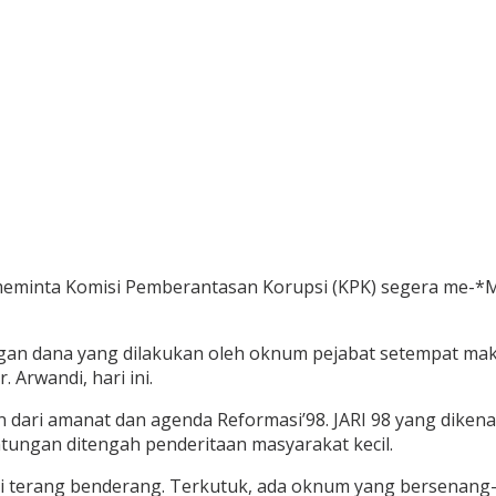
98) meminta Komisi Pemberantasan Korupsi (KPK) segera m
n dana yang dilakukan oleh oknum pejabat setempat maka se
 Arwandi, hari ini.
ari amanat dan agenda Reformasi’98. JARI 98 yang dikenal
ungan ditengah penderitaan masyarakat kecil.
adi terang benderang. Terkutuk, ada oknum yang bersena