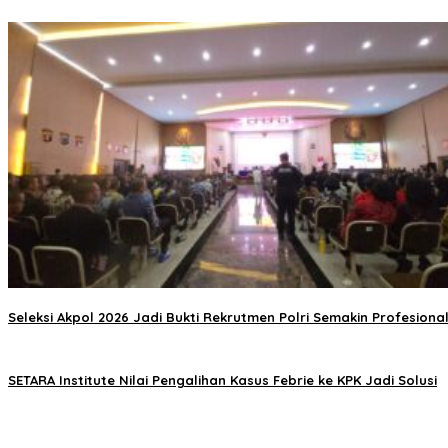
Seleksi Akpol 2026 Jadi Bukti Rekrutmen Polri Semakin Profesiona
SETARA Institute Nilai Pengalihan Kasus Febrie ke KPK Jadi Solusi