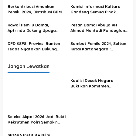
DPR
o
Berkontribusi Amankan
Komisi Informasi Kaltara
Pemilu 2024, Distribusi BBM
Gandeng Semua Pihak
s
& LPG oleh Hiswana Migas
Sukseskan
Karawang Purwakarta
Penyelenggaraan Pemilu
Kawal Pemilu Damai,
Pesan Damai Abuya KH
Berjalan Lancar
2024 Damai & Kondusif
Aptrindo Dukung Upaya
Ahmad Muhtadi Pandeglang
Pemerintah Menjaga
: Sambut Pemilu Riang
Kestabilan Stok &
Gembira Tanpa Hoax yang
DPD KSPSI Provinsi Banten
Sambut Pemilu 2024, Sultan
Kelancaran Distribusi Solar
Memecah Belah
Tegas Nyatakan Dukung
Kutai Kartanegara :
Subsidi
Pemilu 2024 Damai &
Ciptakan Pesta Demokrasi
Kondusif
Aman Damai
Jangan Lewatkan
Koalisi Desak Negara
Buktikan Komitmen
Penegakan Hukum Lewat
Kasus Sutrimo
Seleksi Akpol 2026 Jadi Bukti
Rekrutmen Polri Semakin
Profesional
SETARA Institute Nilai