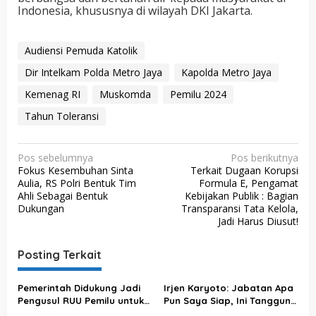
Indonesia, khususnya di wilayah DKI Jakarta.
Audiensi Pemuda Katolik
Dir Intelkam Polda Metro Jaya
Kapolda Metro Jaya
Kemenag RI
Muskomda
Pemilu 2024
Tahun Toleransi
N
Pos sebelumnya
Pos berikutnya
Fokus Kesembuhan Sinta
Terkait Dugaan Korupsi
a
Aulia, RS Polri Bentuk Tim
Formula E, Pengamat
v
Ahli Sebagai Bentuk
Kebijakan Publik : Bagian
Dukungan
Transparansi Tata Kelola,
i
Jadi Harus Diusut!
g
a
Posting Terkait
s
Pemerintah Didukung Jadi
Irjen Karyoto: Jabatan Apa
i
Pengusul RUU Pemilu untuk
Pun Saya Siap, Ini Tanggung
p
Kurangi Tarik-Ulur Politik
Jawab Saya