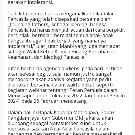
gerakan intoleransi.
“Jadi kita semua harus mengamalkan nilai-nilai
Pancasila yang telah disepakati bersama oleh
_founding fathers_ sebagai ideologi bangsa.
Pancasila itu harus menjadi acuan dari cara berpikir,
bertindak, bernalar, berelasi semua anak-anak
bangsa itu agar tidak terjadi yang namanya
intoleransi,” ujar Jutan Manik yang juga menjabat
sebagai Wakil Ketua Komda Bidang Pertahanan,
Keamanan, dan Ideologi Pancasila.
Jutan berharap agenda audiensi pada hari ini tidak
akan selesai begitu saja, namun justru sangat
mendorong akan adanya kegiatan yang perlu
dilakukan bersama dalam waktu dekat, seperti
kegiatan webinar tentang “Peran Pemuda dalam
Menyikapi Tahun Toleransi 2022 dan Tahun Pemilu
2024″ pada 26 Februari mendatang.
Dalam hal ini Bapak Kapolda Metro Jaya, Bapak
Pangdam Jaya, dan Gubernur DKI Jakarta akan
diundang sebagai Narasumber kunci untuk
mensosialisasikan Nilai-Nilai Pancasila dalam
berbangsa dan bertanah air kepada masyarakat di