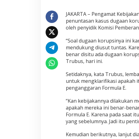
a
n
K
JAKARTA – Pengamat Kebijaka
o
penuntasan kasus dugaan korups
r
oleh penyidik Komisi Pemberan
u
p
“Soal dugaan korupsinya ini ka
s
i
mendukung diusut tuntas. Karen
F
benar disitu ada dugaan korups
o
Trubus, hari ini.
r
m
Setidaknya, kata Trubus, lemb
u
l
untuk mengklarifikasi apakah i
a
penganggaran Formula E.
E
,
“Kan kebijakannya dilakukan me
P
apakah mereka ini benar-bena
e
n
Formula E. Karena pada saat i
g
yang sebelumnya. Jadi itu penti
a
m
Kemudian berikutnya, lanjut di
a