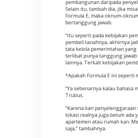
pembangunan daripada penyelen
t
K
Selain itu, tambah dia, jika m
e
Formula E, maka oknum-oknum y
b
bertanggung jawab.
i
j
“Itu seperti pada kebijakan p
a
k
pembeli tanahnya, akhirnya jadi
a
tata kelola pemerintahan yan
n
terlibat punya tanggung jawab
P
lainnya. Terkait kebijakan pemb
u
b
l
*Apakah Formula E ini seperti
i
k
“Ya sebenarnya kalau bahasa me
:
Trubus.
B
a
“Karena kan penyelenggaraan s
g
i
lokasi realnya juga belum ada 
a
apartemen atau rumah kan. Mem
n
saja,” tambahnya.
T
r