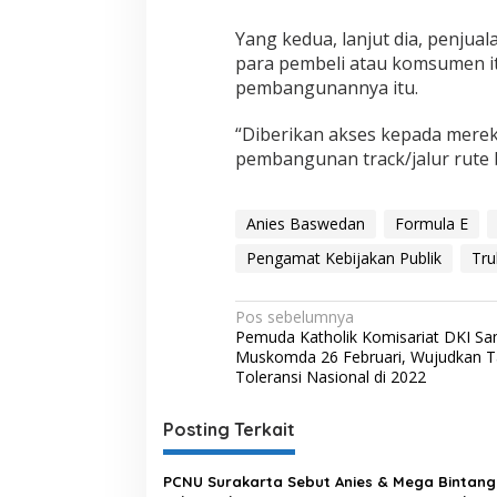
H
a
Yang kedua, lanjut dia, penjua
r
para pembeli atau komsumen i
u
pembangunannya itu.
s
D
“Diberikan akses kepada mere
i
u
pembangunan track/jalur rute 
s
u
t
Anies Baswedan
Formula E
!
Pengamat Kebijakan Publik
Tru
N
Pos sebelumnya
Pemuda Katholik Komisariat DKI S
a
Muskomda 26 Februari, Wujudkan 
v
Toleransi Nasional di 2022
i
Posting Terkait
g
a
PCNU Surakarta Sebut Anies & Mega Bintang