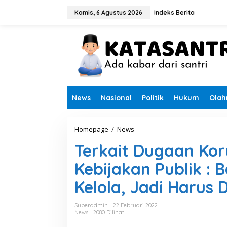
L
e
Kamis, 6 Agustus 2026
Indeks Berita
w
a
t
i
k
e
k
o
n
News
Nasional
Politik
Hukum
Olah
t
e
n
Homepage
/
News
T
e
Terkait Dugaan Kor
r
k
Kebijakan Publik : 
a
i
Kelola, Jadi Harus D
t
D
u
Superadmin
22 Februari 2022
g
News
2080 Dilihat
a