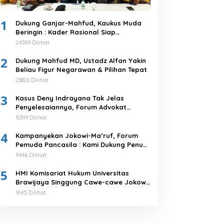
1
Dukung Ganjar-Mahfud, Kaukus Muda
Beringin : Kader Rasional Siap
Menangkan 03
24589 Dilihat
2
Dukung Mahfud MD, Ustadz Alfan Yakin
Beliau Figur Negarawan & Pilihan Tepat
23826 Dilihat
3
Kasus Deny Indrayana Tak Jelas
Penyelesaiannya, Forum Advokat
Pengawal Demokrasi : Ayo Segera
10319 Dilihat
Tuntaskan!
4
Kampanyekan Jokowi-Ma’ruf, Forum
Pemuda Pancasila : Kami Dukung Penuh
Untuk Memimpin di 2019-2024
9446 Dilihat
5
HMI Komisariat Hukum Universitas
Brawijaya Singgung Cawe-cawe Jokowi,
Tegaskan 5 Poin Pernyataan Sikap
9145 Dilihat