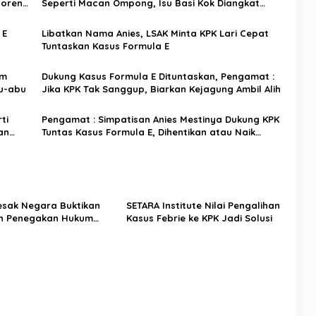
goreng
Seperti Macan Ompong, Isu Basi Kok Diangkat
Terus
 E
Libatkan Nama Anies, LSAK Minta KPK Lari Cepat
Tuntaskan Kasus Formula E
um
Dukung Kasus Formula E Dituntaskan, Pengamat :
bu-abu
Jika KPK Tak Sanggup, Biarkan Kejagung Ambil Alih
ti
Pengamat : Simpatisan Anies Mestinya Dukung KPK
an
Tuntas Kasus Formula E, Dihentikan atau Naik
Penyidikan
Desak Negara Buktikan
SETARA Institute Nilai Pengalihan
n Penegakan Hukum
Kasus Febrie ke KPK Jadi Solusi
sus Sutrimo