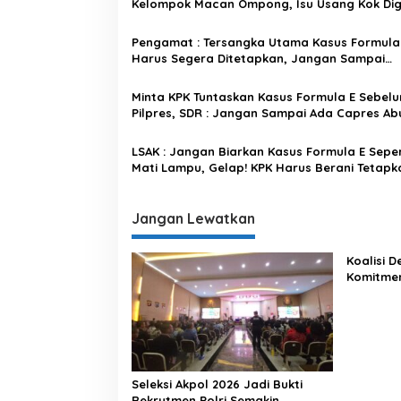
s
Kelompok Macan Ompong, Isu Usang Kok Di
Terus
i
Pengamat : Tersangka Utama Kasus Formula
p
Harus Segera Ditetapkan, Jangan Sampai
Mangkrak
o
Minta KPK Tuntaskan Kasus Formula E Sebel
s
Pilpres, SDR : Jangan Sampai Ada Capres A
LSAK : Jangan Biarkan Kasus Formula E Seper
Mati Lampu, Gelap! KPK Harus Berani Tetapk
Tersangka
Jangan Lewatkan
Koalisi 
Komitme
Lewat Ka
Seleksi Akpol 2026 Jadi Bukti
Rekrutmen Polri Semakin