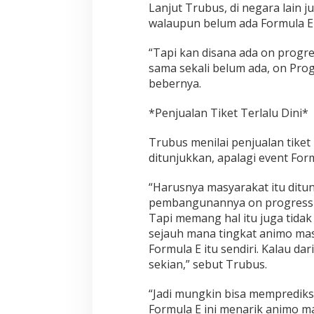
Lanjut Trubus, di negara lain j
a
n
walaupun belum ada Formula E
s
p
“Tapi kan disana ada on progres
a
sama sekali belum ada, on Pro
r
bebernya.
a
n
s
*Penjualan Tiket Terlalu Dini*
i
T
Trubus menilai penjualan tiket
a
ditunjukkan, apalagi event For
t
a
K
“Harusnya masyarakat itu ditun
e
pembangunannya on progress sa
l
Tapi memang hal itu juga tidak
o
sejauh mana tingkat animo ma
l
a
Formula E itu sendiri. Kalau dar
,
sekian,” sebut Trubus.
J
a
“Jadi mungkin bisa mempredik
d
Formula E ini menarik animo ma
i