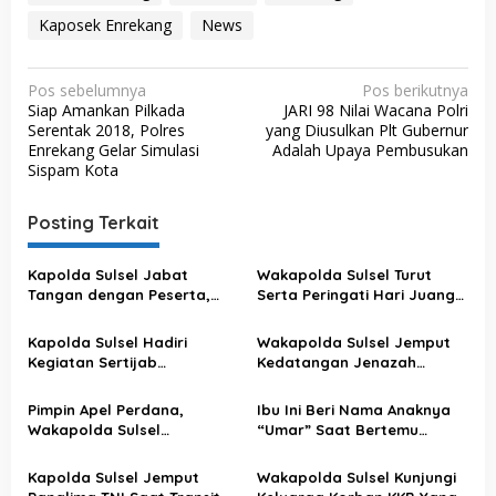
Kaposek Enrekang
News
N
Pos sebelumnya
Pos berikutnya
Siap Amankan Pilkada
JARI 98 Nilai Wacana Polri
a
Serentak 2018, Polres
yang Diusulkan Plt Gubernur
v
Enrekang Gelar Simulasi
Adalah Upaya Pembusukan
Sispam Kota
i
g
Posting Terkait
a
s
Kapolda Sulsel Jabat
Wakapolda Sulsel Turut
Tangan dengan Peserta,
Serta Peringati Hari Juang
i
Usai Pimpin Apel Pagi
Kartika di Bone
p
Kapolda Sulsel Hadiri
Wakapolda Sulsel Jemput
o
Kegiatan Sertijab
Kedatangan Jenazah
Komandan Pangkalan TNI
Korban KKB di Bandara
s
AU Sultan Hasanuddin
Sultan Hasanuddin
Pimpin Apel Perdana,
Ibu Ini Beri Nama Anaknya
Wakapolda Sulsel
“Umar” Saat Bertemu
Sampaikan Ini
Kapolda Sulsel
Kapolda Sulsel Jemput
Wakapolda Sulsel Kunjungi