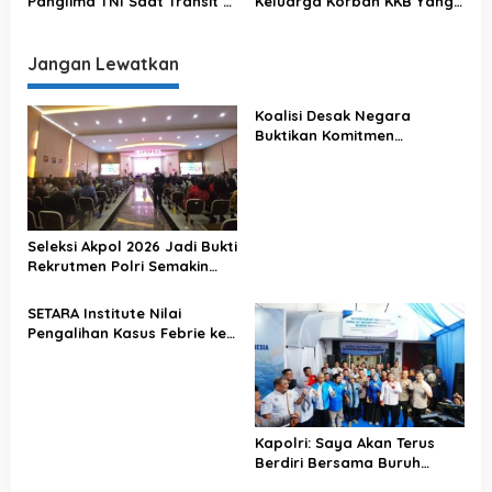
Panglima TNI Saat Transit Di
Keluarga Korban KKB Yang
Makassar
Terjadi Di Papua
Jangan Lewatkan
Koalisi Desak Negara
Buktikan Komitmen
Penegakan Hukum Lewat
Kasus Sutrimo
Seleksi Akpol 2026 Jadi Bukti
Rekrutmen Polri Semakin
Profesional
SETARA Institute Nilai
Pengalihan Kasus Febrie ke
KPK Jadi Solusi
Kapolri: Saya Akan Terus
Berdiri Bersama Buruh
Indonesia