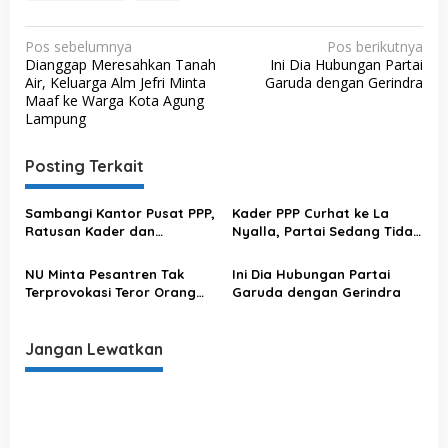
N
Pos sebelumnya
Pos berikutnya
Dianggap Meresahkan Tanah
Ini Dia Hubungan Partai
a
Air, Keluarga Alm Jefri Minta
Garuda dengan Gerindra
v
Maaf ke Warga Kota Agung
Lampung
i
g
Posting Terkait
a
s
Sambangi Kantor Pusat PPP,
Kader PPP Curhat ke La
Ratusan Kader dan
Nyalla, Partai Sedang Tidak
i
Simpatisan Desak Suharso
Baik-baik Saja! SDR :
p
Monoarfa Mundur dari
Pergantian Suharso
NU Minta Pesantren Tak
Ini Dia Hubungan Partai
Jabatan Ketum
Sebagai Ketum Dirasa Perlu
o
Terprovokasi Teror Orang
Garuda dengan Gerindra
Gila
s
Jangan Lewatkan