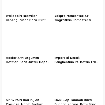
Wakapolri Resmikan
Jakpro Memiontec Air
Kepengurusan Baru KBPP
Tingkatkan Kompetensi
Polri, Ini Harapan Besarnya
Karyawan dalam Mitigasi
Risiko Kebakaran
Haidar Alwi: Argumen
Imparsial Desak
Hotman Paris Justru Dapat
Penghentian Pelibatan TNI
Memperluas Ruang
dalam Pengamanan Jaksa
Penyidikan
SPPG Polri Tuai Pujian
MAKI Siap Tambah Bukti
Presiden, Habib Syakur:
Dugaan Korupsi Batu Bara