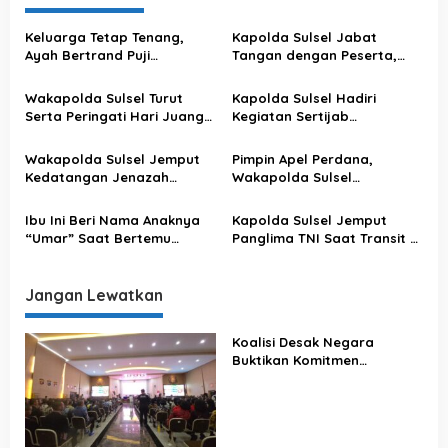
a
s
Keluarga Tetap Tenang,
Kapolda Sulsel Jabat
Ayah Bertrand Puji
Tangan dengan Peserta,
i
Profesionalisme Polisi
Usai Pimpin Apel Pagi
p
Wakapolda Sulsel Turut
Kapolda Sulsel Hadiri
o
Serta Peringati Hari Juang
Kegiatan Sertijab
Kartika di Bone
Komandan Pangkalan TNI
s
AU Sultan Hasanuddin
Wakapolda Sulsel Jemput
Pimpin Apel Perdana,
Kedatangan Jenazah
Wakapolda Sulsel
Korban KKB di Bandara
Sampaikan Ini
Sultan Hasanuddin
Ibu Ini Beri Nama Anaknya
Kapolda Sulsel Jemput
“Umar” Saat Bertemu
Panglima TNI Saat Transit Di
Kapolda Sulsel
Makassar
Jangan Lewatkan
Koalisi Desak Negara
Buktikan Komitmen
Penegakan Hukum Lewat
Kasus Sutrimo