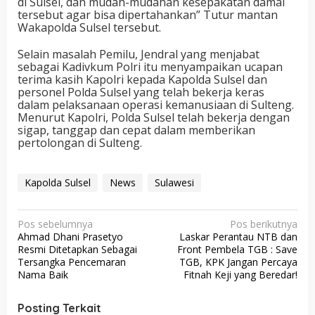
di Sulsel, dan mudah-mudahan kesepakatan damai
tersebut agar bisa dipertahankan” Tutur mantan
Wakapolda Sulsel tersebut.
Selain masalah Pemilu, Jendral yang menjabat
sebagai Kadivkum Polri itu menyampaikan ucapan
terima kasih Kapolri kepada Kapolda Sulsel dan
personel Polda Sulsel yang telah bekerja keras
dalam pelaksanaan operasi kemanusiaan di Sulteng.
Menurut Kapolri, Polda Sulsel telah bekerja dengan
sigap, tanggap dan cepat dalam memberikan
pertolongan di Sulteng.
Kapolda Sulsel
News
Sulawesi
N
Pos sebelumnya
Pos berikutnya
Ahmad Dhani Prasetyo
Laskar Perantau NTB dan
a
Resmi Ditetapkan Sebagai
Front Pembela TGB : Save
v
Tersangka Pencemaran
TGB, KPK Jangan Percaya
Nama Baik
Fitnah Keji yang Beredar!
i
g
Posting Terkait