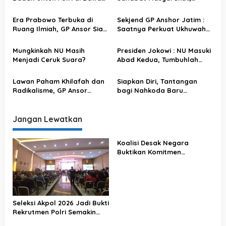
p
Presiden
Penjaga Keamanan Kota
o
Era Prabowo Terbuka di
Sekjend GP Anshor Jatim :
Ruang Ilmiah, GP Ansor Siap
Saatnya Perkuat Ukhuwah
s
Sukseskan Ketahanan
Islamiyah di Momentum
Pangan Lewat Asta Cita
Ramadhan Pasca Pemilu
Mungkinkah NU Masih
Presiden Jokowi : NU Masuki
Center
2024
Menjadi Ceruk Suara?
Abad Kedua, Tumbuhlah
Kokoh Seiring
Perkembangan Zaman
Lawan Paham Khilafah dan
Siapkan Diri, Tantangan
Radikalisme, GP Ansor
bagi Nahkoda Baru
Bekasi : Bersatu Kita
Nahdlatul Ulama
Menjaga NKRI
Jangan Lewatkan
Koalisi Desak Negara
Buktikan Komitmen
Penegakan Hukum Lewat
Kasus Sutrimo
Seleksi Akpol 2026 Jadi Bukti
Rekrutmen Polri Semakin
Profesional