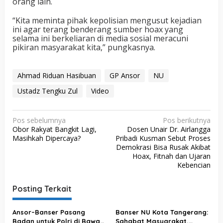
orang lain.
“Kita meminta pihak kepolisian mengusut kejadian
ini agar terang benderang sumber hoax yang
selama ini berkeliaran di media sosial meracuni
pikiran masyarakat kita,” pungkasnya.
Ahmad Riduan Hasibuan
GP Ansor
NU
Ustadz Tengku Zul
Video
N
Pos sebelumnya
Pos berikutnya
Obor Rakyat Bangkit Lagi,
Dosen Unair Dr. Airlangga
a
Masihkah Dipercaya?
Pribadi Kusman Sebut Proses
v
Demokrasi Bisa Rusak Akibat
Hoax, Fitnah dan Ujaran
i
Kebencian
g
a
Posting Terkait
s
Ansor–Banser Pasang
Banser NU Kota Tangerang:
i
Badan untuk Polri di Bawah
Sahabat Masyarakat,