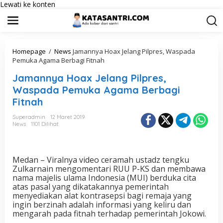
Lewati ke konten
Homepage
/
News
Jamannya Hoax Jelang Pilpres, Waspada
Pemuka Agama Berbagi Fitnah
Jamannya Hoax Jelang Pilpres,
Waspada Pemuka Agama Berbagi
Fitnah
Superadmin
12 Maret 2019
News
1101 Dilihat
Medan – Viralnya video ceramah ustadz tengku
Zulkarnain mengomentari RUU P-KS dan membawa
nama majelis ulama Indonesia (MUI) berduka cita
atas pasal yang dikatakannya pemerintah
menyediakan alat kontrasepsi bagi remaja yang
ingin berzinah adalah informasi yang keliru dan
mengarah pada fitnah terhadap pemerintah Jokowi.