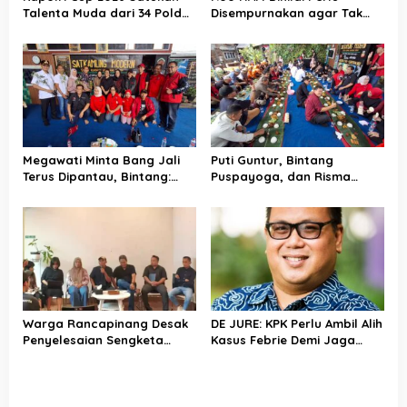
Talenta Muda dari 34 Polda
Disempurnakan agar Tak
dalam Kompetisi E-Sports
Lahirkan Pasal Karet
Megawati Minta Bang Jali
Puti Guntur, Bintang
Terus Dipantau, Bintang:
Puspayoga, dan Risma
Kami Akan Kembali Lagi ke
Kompak Tinjau Inovasi Bang
Sini
Jali di Gandaria Utara
Warga Rancapinang Desak
DE JURE: KPK Perlu Ambil Alih
Penyelesaian Sengketa
Kasus Febrie Demi Jaga
Lahan Program BTP
Independensi