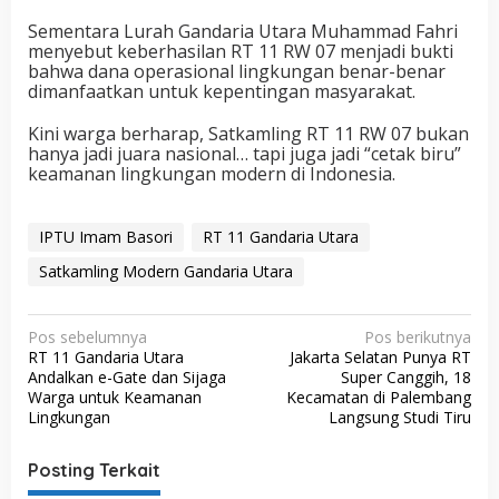
Sementara Lurah Gandaria Utara Muhammad Fahri
menyebut keberhasilan RT 11 RW 07 menjadi bukti
bahwa dana operasional lingkungan benar-benar
dimanfaatkan untuk kepentingan masyarakat.
Kini warga berharap, Satkamling RT 11 RW 07 bukan
hanya jadi juara nasional… tapi juga jadi “cetak biru”
keamanan lingkungan modern di Indonesia.
IPTU Imam Basori
RT 11 Gandaria Utara
Satkamling Modern Gandaria Utara
N
Pos sebelumnya
Pos berikutnya
RT 11 Gandaria Utara
Jakarta Selatan Punya RT
a
Andalkan e-Gate dan Sijaga
Super Canggih, 18
v
Warga untuk Keamanan
Kecamatan di Palembang
Lingkungan
Langsung Studi Tiru
i
g
Posting Terkait
a