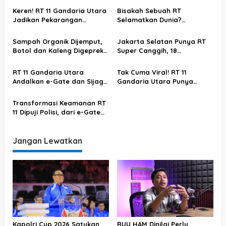
s
Keren! RT 11 Gandaria Utara
Bisakah Sebuah RT
Jadikan Pekarangan
Selamatkan Dunia?
i
sebagai Sumber Pangan
Gagasan SMART GREEN SAFE
p
Keluarga
VILLAGE 5.0 dari Jaksel Ini
Sampah Organik Dijemput,
Jakarta Selatan Punya RT
Jadi Sorotan
o
Botol dan Kaleng Digeprek,
Super Canggih, 18
Inovasi RT 11 Gandaria
Kecamatan di Palembang
s
Utara Tuai Apresiasi
Langsung Studi Tiru
RT 11 Gandaria Utara
Tak Cuma Viral! RT 11
Andalkan e-Gate dan Sijaga
Gandaria Utara Punya
Warga untuk Keamanan
“Suara Malam” Betawi,
Lingkungan
Teknologinya Bikin Polda
Transformasi Keamanan RT
Kagum
11 Dipuji Polisi, dari e-Gate
hingga GPS Bikin Aman
Warga
Jangan Lewatkan
Kapolri Cup 2026 Satukan
RUU HAM Dinilai Perlu